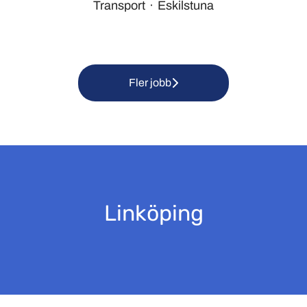
Transport
·
Eskilstuna
Fler jobb
Linköping