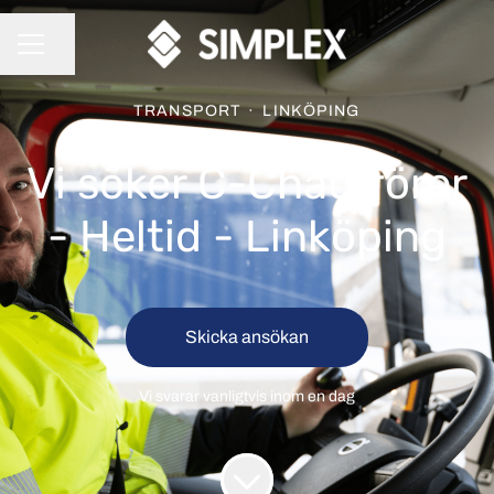
Dela sidan
KARRIÄRMENY
TRANSPORT
·
LINKÖPING
Vi söker C-Chaufförer
- Heltid - Linköping
Skicka ansökan
Vi svarar vanligtvis inom
en dag