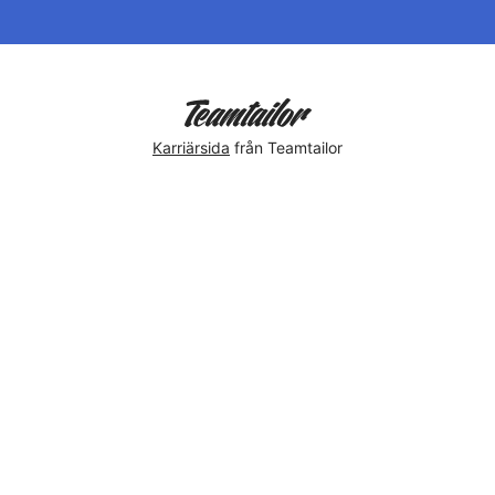
Karriärsida
från Teamtailor