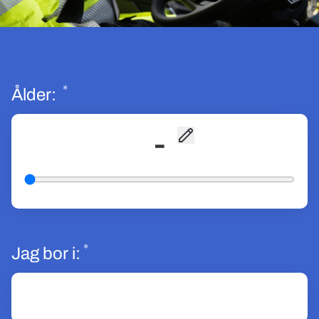
*
Obligatoriskt
Ålder:
-
*
Obligatoriskt
Jag bor i: