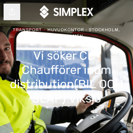
Dela sidan
TRANSPORT
·
HUVUDKONTOR - STOCKHOLM,
LILJEHOLMEN
Vi söker CE-
Chaufförer inom
distribution(BIL OCH
SLÄP) Viksjö