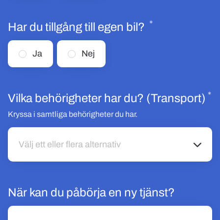
*
Obligatoriskt
Har du tillgång till egen bil?
Ja
Nej
*
O
Vilka behörigheter har du? (Transport)
Kryssa i samtliga behörigheter du har.
Välj ett eller flera alternativ
Välj ett eller flera alternativ
När kan du påbörja en ny tjänst?