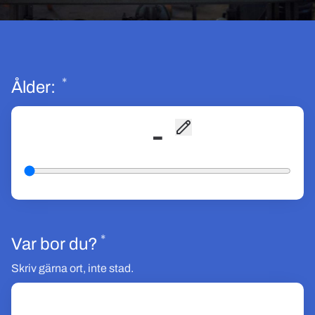
*
Obligatoriskt
Ålder:
-
*
Obligatoriskt
Var bor du?
Skriv gärna ort, inte stad.