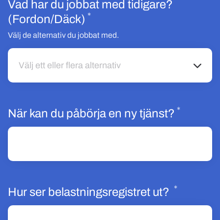
Vad har du jobbat med tidigare?
*
Obligatoriskt
(Fordon/Däck)
Välj de alternativ du jobbat med.
Välj ett eller flera alternativ
Välj ett eller flera alternativ
*
Obligat
När kan du påbörja en ny tjänst?
*
Obligato
Hur ser belastningsregistret ut?