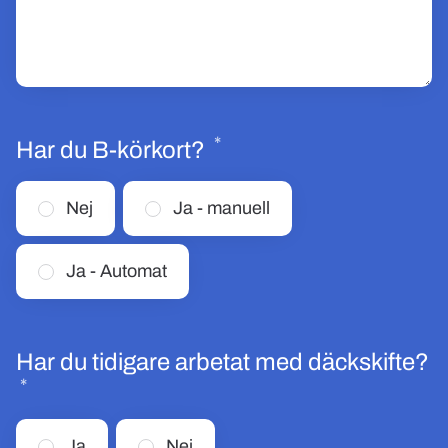
*
Obligatoriskt
Har du B-körkort?
Nej
Ja - manuell
Ja - Automat
Har du tidigare arbetat med däckskifte?
*
Obligatoriskt
Ja
Nej