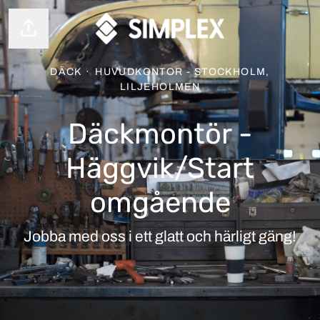
Dela sidan
DÄCK
·
HUVUDKONTOR - STOCKHOLM,
LILJEHOLMEN
Däckmontör -
Häggvik/Start
omgående
Jobba med oss i ett glatt och härligt gäng!