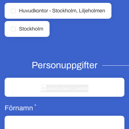
Huvudkontor - Stockholm, Liljeholmen
Stockholm
Personuppgifter
Ansök med LinkedIn
*
Obligatoriskt
Förnamn