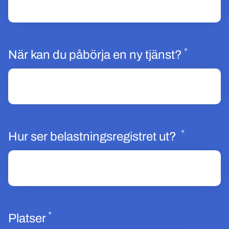
*
Obligat
När kan du påbörja en ny tjänst?
*
Obligato
Hur ser belastningsregistret ut?
*
Obligatoriskt
Platser