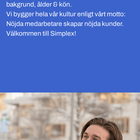
bakgrund, ålder & kön.
Vi bygger hela vår kultur enligt vårt motto:
Nöjda medarbetare skapar nöjda kunder.
Välkommen till Simplex!