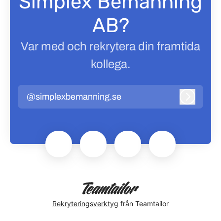
Simplex Bemanning
AB?
Var med och rekrytera din framtida
kollega.
@simplexbemanning.se
Logga in
Rekryteringsverktyg
från Teamtailor