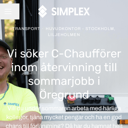
Dela sidan
KARRIÄRMENY
TRANSPORT
·
HUVUDKONTOR - STOCKHOLM,
LILJEHOLMEN
Vi söker C-Chaufförer
inom återvinning till
sommarjobb i
Öregrund
Vill du under sommaren arbeta med härliga
kollegor, tjäna mycket pengar och ha en god
chans till förlängning? Då har du hamnat helt