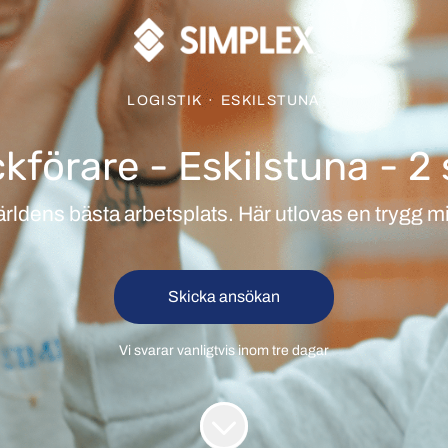
LOGISTIK
·
ESKILSTUNA
kförare - Eskilstuna - 2 
världens bästa arbetsplats. Här utlovas en trygg m
Skicka ansökan
Vi svarar vanligtvis inom
tre dagar