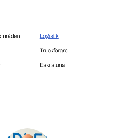
sområden
Logistik
Truckförare
r
Eskilstuna