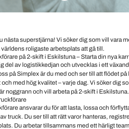
 nästa superstjärna! Vi söker dig som vill vara m
världens roligaste arbetsplats att gå till.
örare på 2-skift i Eskilstuna – Starta din nya karr
ktig del av logistikkedjan och utvecklas i ett väx
ss på Simplex är du med och ser till att flödet på
t och med hög kvalitet – varje dag. Vi söker dig so
r noggrann och vill arbeta på 2-skift i Eskilstuna.
ruckförare
kförare ansvarar du för att lasta, lossa och förfly
av truck. Du ser till att rätt varor hanteras, regist
plats. Du arbetar tillsammans med ett härligt team 