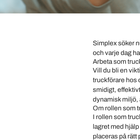
Simplex söker nu
och varje dag ha 
Arbeta som truckf
Vill du bli en vi
truckförare hos o
smidigt, effektiv
dynamisk miljö, ä
Om rollen som t
I rollen som truc
lagret med hjälp 
placeras på rätt 