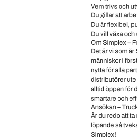
Vem trivs och u
Du gillar att arb
Du är flexibel, p
Du vill växa och
Om Simplex – Fr
Det är vi som är
människor i förs
nytta för alla pa
distributörer ut
alltid öppen för
smartare och eff
Ansökan – Truckf
Är du redo att ta
löpande så tveka 
Simplex!