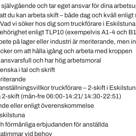
 självgående och tar eget ansvar för dina arbetsu
att du kan arbeta skift – både dag och kväll enlig
– Vad vi söker hos dig som truckförare i Eskilstuna
ehörighet enligt TLP10 (exempelvis A1-4 och B1
bete på lager eller industri är meriterande, men i
ycker om att hålla igång och arbeta med kroppen
 ansvarsfull och har hög arbetsmoral
nska i tal och skrift
riterande
nställningsvillkor truckförare – 2-skift i Eskilstu
 2-skift (mån-fre 06:00-14:21/ 14:30-22:51)
nde eller enligt överenskommelse
skilstuna
ch förmånliga erbjudanden för anställda
xtratimmar vid behov