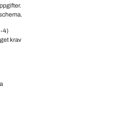
ppgifter.
t schema.
-4)
nget krav
na