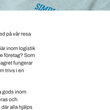
ed på vår resa
iär inom logistik
ande företag? Som
 lagret fungerar
m trivs i en
tta gods inom
reras och
där alla hjälps