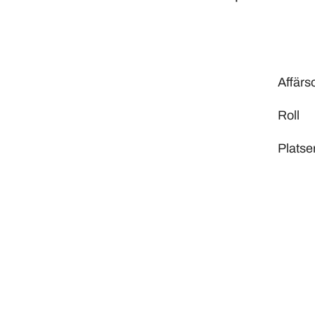
Affär
Roll
Platse