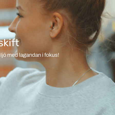
skift
iljö med lagandan i fokus!