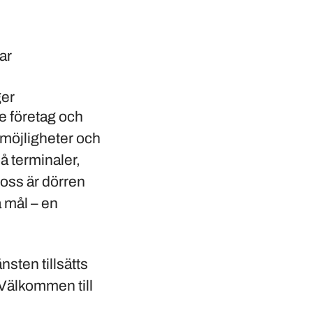
gar
ger
de företag och
 möjligheter och
på terminaler,
 oss är dörren
a mål – en
nsten tillsätts
. Välkommen till