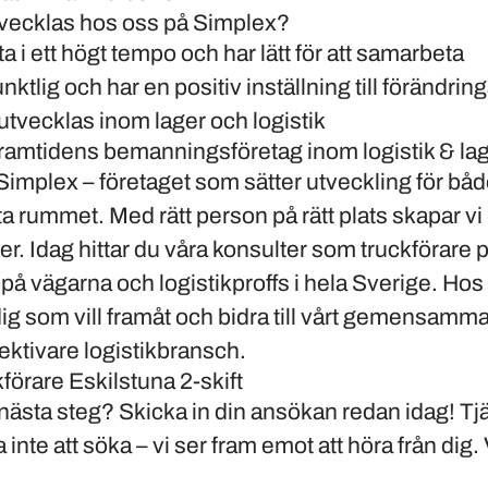
tvecklas hos oss på Simplex?
eta i ett högt tempo och har lätt för att samarbeta
unktlig och har en positiv inställning till förändrin
 utvecklas inom lager och logistik
amtidens bemanningsföretag inom logistik & la
 Simplex – företaget som sätter utveckling för bå
ta rummet. Med rätt person på rätt plats skapar vi
rter. Idag hittar du våra konsulter som truckförare 
e på vägarna och logistikproffs i hela Sverige. Hos
 dig som vill framåt och bidra till vårt gemensamm
ektivare logistikbransch.
örare Eskilstuna 2-skift
 nästa steg? Skicka in din ansökan redan idag! Tjä
inte att söka – vi ser fram emot att höra från dig