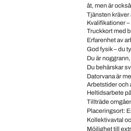
åt, men är också
Tjänsten kräver 
Kvalifikationer 
Truckkort med b
Erfarenhet av ar
God fysik – du t
Du är noggrann,
Du behärskar sve
Datorvana är me
Arbetstider och a
Heltidsarbete på
Tillträde omgåe
Placeringsort: E
Kollektivavtal o
Möjlighet till e