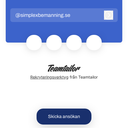
@simplexbemanning.se
Logga in
Rekryteringsverktyg
från Teamtailor
Skicka ansökan