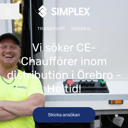
Dela sidan
KARRIÄRMENY
TRANSPORT
·
ÖREBRO
Vi söker CE-
Chaufförer inom
distribution i Örebro -
Heltid!
Skicka ansökan