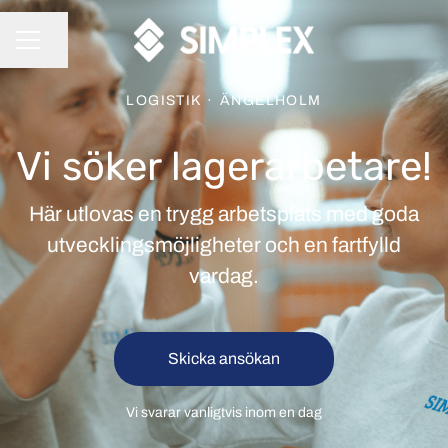
Dela sidan
KARRIÄRMENY
LOGISTIK
·
ÄNGELHOLM
Vi söker lagerarbetare!
Här utlovas en trygg arbetsplats med goda
utvecklingsmöjligheter och en fartfylld
vardag.
Skicka ansökan
Vi svarar vanligtvis inom
en dag