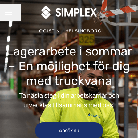
Dela sidan
KARRIÄRMENY
LOGISTIK
·
HELSINGBORG
Lagerarbete i sommar
– En möjlighet för dig
med truckvana
Ta nästa steg i din arbetskarriär och
utvecklas tillsammans med oss!
Ansök nu