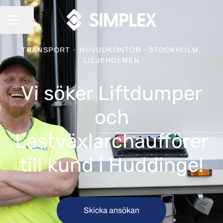
Dela sidan
KARRIÄRMENY
TRANSPORT
·
HUVUDKONTOR - STOCKHOLM,
LILJEHOLMEN
Vi söker Liftdumper
och
Lastväxlarchaufförer
till kund i Huddinge!
Skicka ansökan