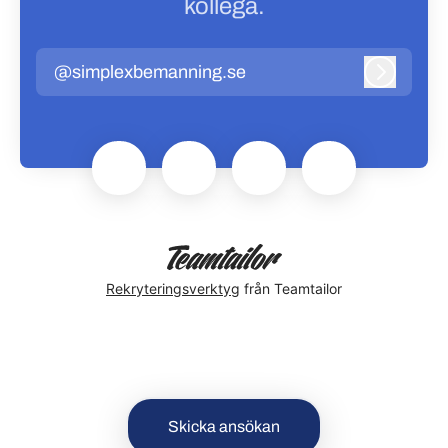
kollega.
@simplexbemanning.se
Logga in
Rekryteringsverktyg
från Teamtailor
Skicka ansökan