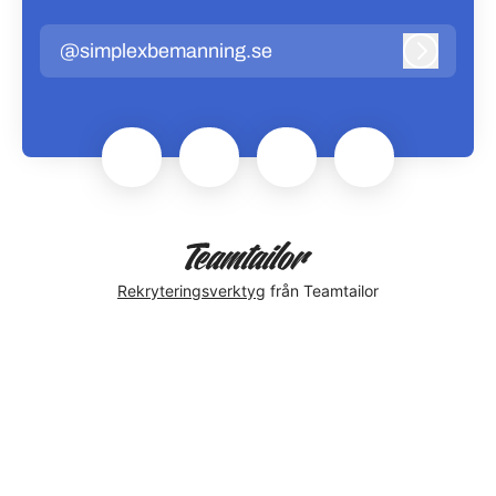
@simplexbemanning.se
Logga in
Rekryteringsverktyg
från Teamtailor