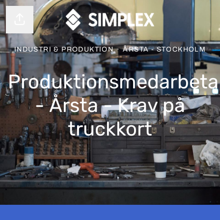
Dela sidan
INDUSTRI & PRODUKTION
·
ÅRSTA - STOCKHOLM
Produktionsmedarbeta
- Årsta - Krav på
truckkort