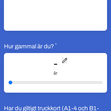
*
Obligatoriskt
Hur gammal är du?
-
år
Har du giltigt truckkort (A1-4 och B1-