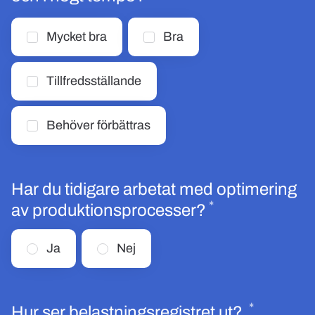
Mycket bra
Bra
Tillfredsställande
Behöver förbättras
Har du tidigare arbetat med optimering
*
Obligatoriskt
av produktionsprocesser?
Ja
Nej
*
Obligato
Hur ser belastningsregistret ut?