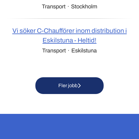
Transport
·
Stockholm
Vi söker C-Chaufförer inom distribution i
Eskilstuna - Heltid!
Transport
·
Eskilstuna
Fler jobb