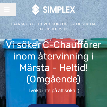
Dela sidan
KARRIÄRMENY
TRANSPORT
·
HUVUDKONTOR - STOCKHOLM,
LILJEHOLMEN
Vi söker C-Chaufförer
inom återvinning i
Märsta - Heltid!
(Omgående)
Tveka inte på att söka :)