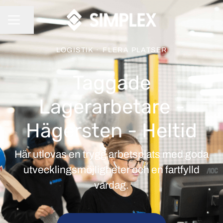
Dela sidan
KARRIÄRMENY
LOGISTIK
·
FLERA PLATSER
Taggade
Lagerarbetare -
Hägersten - Heltid
Här utlovas en trygg arbetsplats med goda
utvecklingsmöjligheter och en fartfylld
vardag.