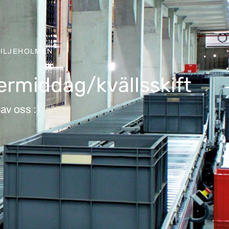
LILJEHOLMEN
termiddag/kvällsskift
av oss :)