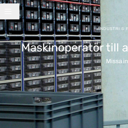
Dela sidan
KARRIÄRMENY
INDUSTRI &
Maskinoperatör till 
Missa in