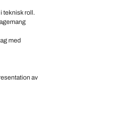
 teknisk roll.
engagemang
etag med
presentation av