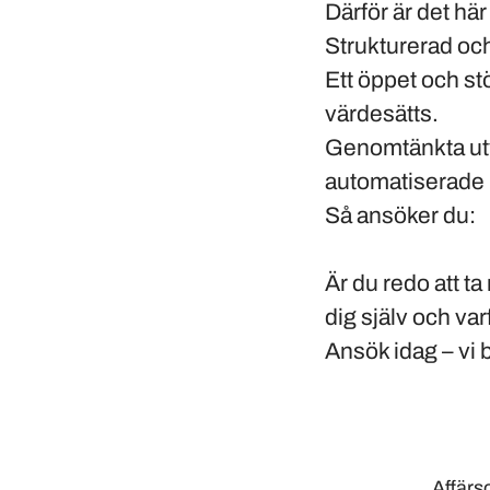
Därför är det här
Strukturerad och 
Ett öppet och s
värdesätts.
Genomtänkta utve
automatiserade 
Så ansöker du:
Är du redo att ta
dig själv och var
Ansök idag – vi
Affär