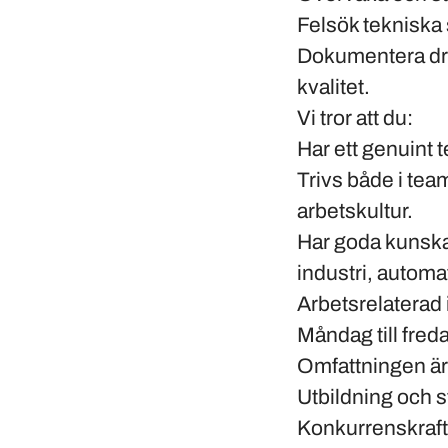
Felsök tekniska 
Dokumentera drift
kvalitet.
Vi tror att du:
Har ett genuint 
Trivs både i team
arbetskultur.
Har goda kunskap
industri, automa
Arbetsrelaterad 
Måndag till fred
Omfattningen är 
Utbildning och st
Konkurrenskrafti