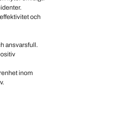
identer.
effektivitet och
ch ansvarsfull.
ositiv
arenhet inom
v.