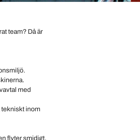
rat team? Då är
onsmiljö.
skinerna.
ivavtal med
 tekniskt inom
n flyter smidigt.