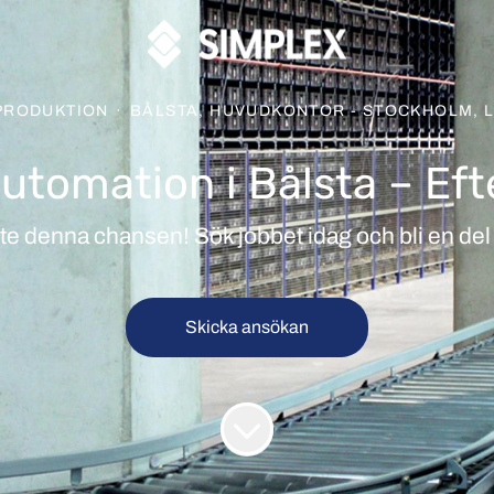
 PRODUKTION
·
BÅLSTA, HUVUDKONTOR - STOCKHOLM, 
automation i Bålsta – Ef
te denna chansen! Sök jobbet idag och bli en del 
Skicka ansökan