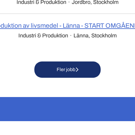
Industri & Produktion
·
Jordbro, Stockholm
duktion av livsmedel - Länna - START OMGÅE
Industri & Produktion
·
Länna, Stockholm
Fler jobb