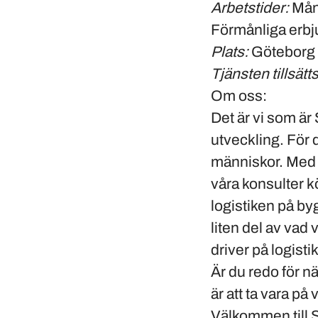
Arbetstider:
Mån-
Förmånliga erbj
Plats:
Göteborg
Tj
änsten tillsätts
Om oss:
Det är vi som är
utveckling. För d
människor. Med rä
våra konsulter k
logistiken på by
liten del av vad
driver på logisti
Är du redo för nä
är att ta vara p
Välkommen till 