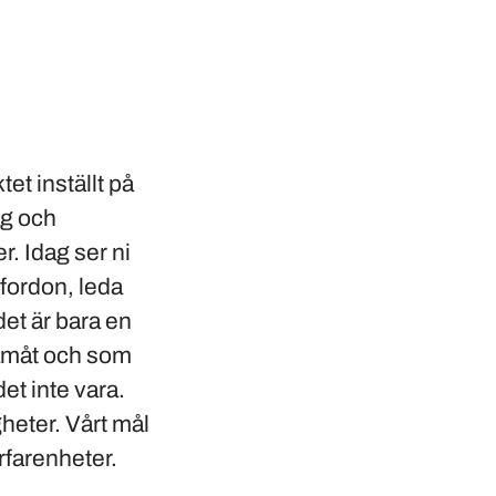
t inställt på
ag och
r. Idag ser ni
 fordon, leda
det är bara en
framåt och som
et inte vara.
gheter. Vårt mål
erfarenheter.