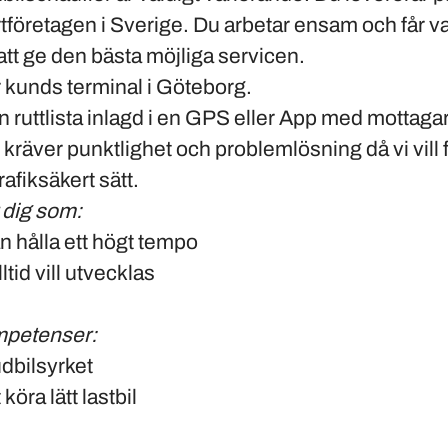
tföretagen i Sverige. Du arbetar ensam och får var
 att ge den bästa möjliga servicen.
r kunds terminal i
Göteborg
.
 en ruttlista inlagd i en GPS eller App med mottagar
 kräver punktlighet och problemlösning då vi vill
trafiksäkert sätt.
 dig som:
an hålla ett högt tempo
tid vill utvecklas
mpetenser:
dbilsyrket
köra lätt lastbil