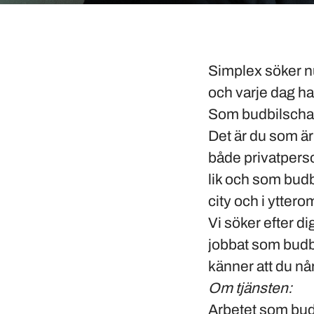
Simplex söker nu
och varje dag ha 
Som
budbilscha
Det är du som är 
både privatperso
lik och som budb
city och i ytter
Vi söker efter di
jobbat som budbil
känner att du når
Om tjänsten:
Arbetet som budb