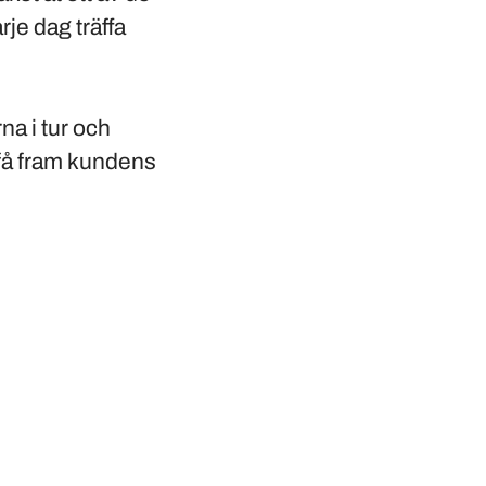
je dag träffa
na i tur och
 få fram kundens