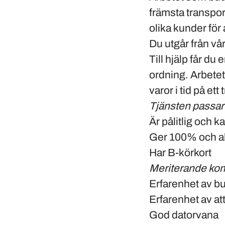
främsta transpor
olika kunder för
Du utgår från vå
Till hjälp får du
ordning. Arbetet
varor i tid på ett 
Tjänsten passar
Är pålitlig och k
Ger 100% och all
Har B-körkort
Meriterande ko
Erfarenhet av bu
Erfarenhet av att 
God datorvana