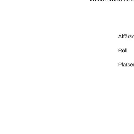
Affär
Roll
Platse