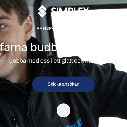
TRANSPORT
·
GÖTEBORG
rfarna budbilschaufförer
Jobba med oss i ett glatt och härligt gäng!
Skicka ansökan