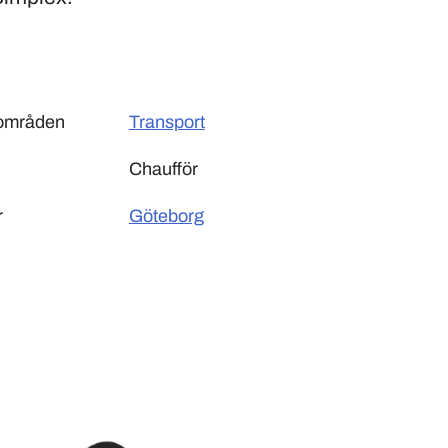
sområden
Transport
Chaufför
r
Göteborg