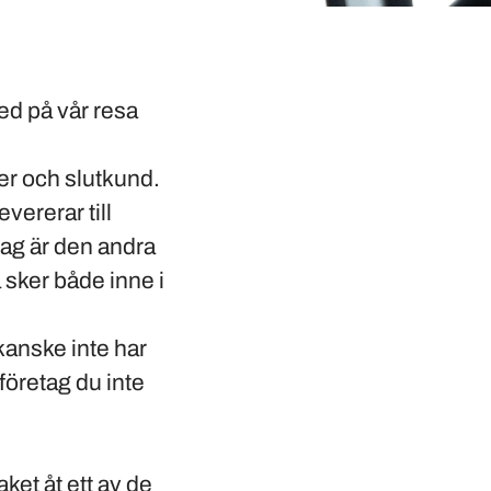
ed på vår resa
ger och slutkund.
vererar till
dag är den andra
 sker både inne i
 kanske inte har
företag du inte
ket åt ett av de