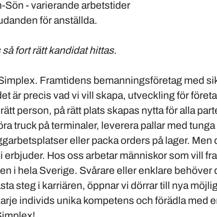
Sön - varierande arbetstider
udanden för anställda.
 så fort rätt kandidat hittas.
 Simplex. Framtidens bemanningsföretag med sikte
et är precis vad vi vill skapa, utveckling för föret
tt person, på rätt plats skapas nytta för alla parte
öra truck på terminaler, leverera pallar med tunga
ggarbetsplatser eller packa orders på lager. Men 
 vi erbjuder. Hos oss arbetar människor som vill 
ken i hela Sverige. Svårare eller enklare behöver d
sta steg i karriären, öppnar vi dörrar till nya möjli
å varje individs unika kompetens och förädla med 
Simplex!