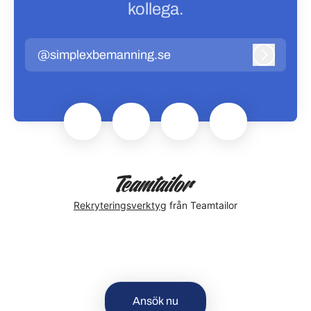
kollega.
@simplexbemanning.se
Logga in
Rekryteringsverktyg
från Teamtailor
Ansök nu