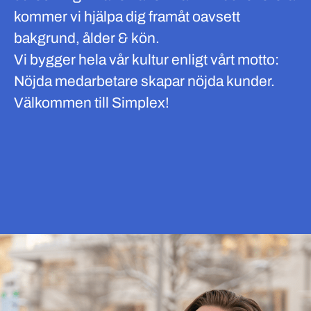
kommer vi hjälpa dig framåt oavsett
bakgrund, ålder & kön.
Vi bygger hela vår kultur enligt vårt motto:
Nöjda medarbetare skapar nöjda kunder.
Välkommen till Simplex!