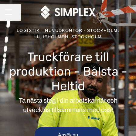
Dela sidan
KARRIÄRMENY
LOGISTIK
·
HUVUDKONTOR - STOCKHOLM,
LILJEHOLMEN, STOCKHOLM
Truckförare till
produktion - Bålsta -
Heltid
Ta nästa steg i din arbetskarriär och
utvecklas tillsammans med oss!
Ansök nu