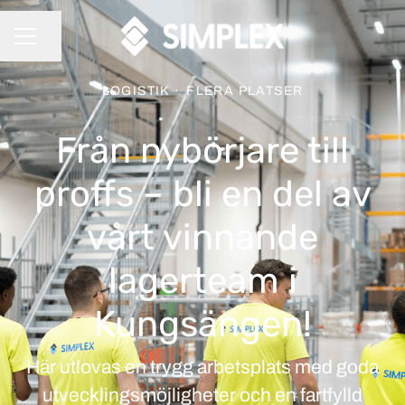
Dela sidan
KARRIÄRMENY
LOGISTIK
·
FLERA PLATSER
Från nybörjare till
proffs – bli en del av
vårt vinnande
lagerteam i
Kungsängen!
Här utlovas en trygg arbetsplats med goda
utvecklingsmöjligheter och en fartfylld