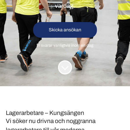
vardag.
Skicka ansökan
Vi svarar vanligtvis inom
en dag
Lagerarbetare – Kungsängen
Vi söker nu
drivna och noggranna