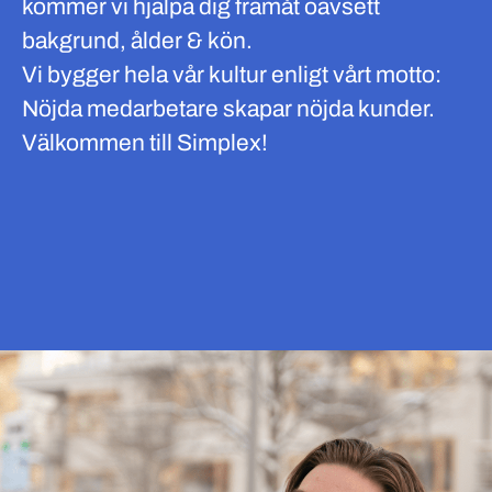
kommer vi hjälpa dig framåt oavsett
bakgrund, ålder & kön.
Vi bygger hela vår kultur enligt vårt motto:
Nöjda medarbetare skapar nöjda kunder.
Välkommen till Simplex!