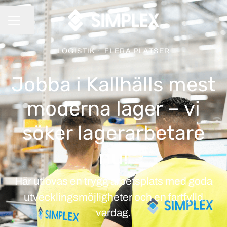
Dela sidan
KARRIÄRMENY
LOGISTIK
·
FLERA PLATSER
Jobba i Kallhälls mest
moderna lager – vi
söker lagerarbetare
nu!
Här utlovas en trygg arbetsplats med goda
utvecklingsmöjligheter och en fartfylld
vardag.