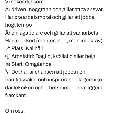
Vi söker dig som:
Är driven, noggrann och gillar att ta ansvar
Har bra arbetsmoral och gillar att jobba i
högt tempo
Är en lagspelare och gillar att samarbeta
Har truckkort (meriterande, men inte krav)
📍
Plats:
Kallhäll
🕐
Arbetstid:
Dagtid, kvällstid eller helg
📅
Start:
Omgående
💡 Det här är chansen att jobba i en
framtidssäker och inspirerande lagermiljö
där tekniken och arbetsmetoderna ligger i
framkant.
Om oss: