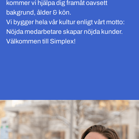
kommer vi hjälpa dig framåt oavsett
bakgrund, ålder & kön.
Vi bygger hela vår kultur enligt vårt motto:
Nöjda medarbetare skapar nöjda kunder.
Välkommen till Simplex!