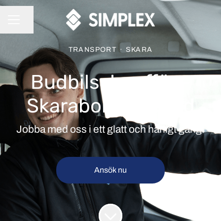
Dela sidan
KARRIÄRMENY
TRANSPORT
·
SKARA
Budbilschaufför -
Skaraborg - Heltid
Jobba med oss i ett glatt och härligt gäng!
Ansök nu