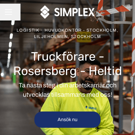
Dela sidan
KARRIÄRMENY
LOGISTIK
·
HUVUDKONTOR - STOCKHOLM,
LILJEHOLMEN, STOCKHOLM
Truckförare -
Rosersberg - Heltid
Ta nästa steg i din arbetskarriär och
utvecklas tillsammans med oss!
Ansök nu