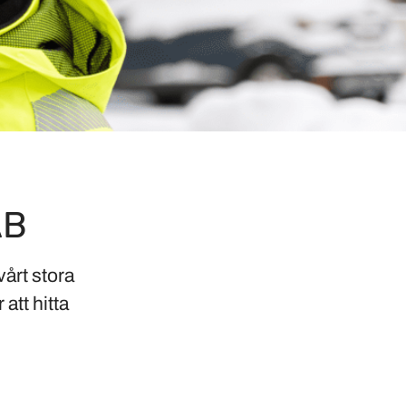
AB
årt stora
att hitta