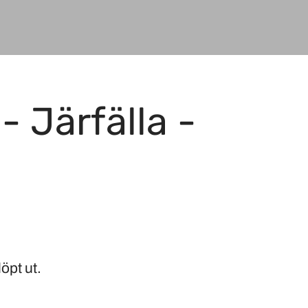
- Järfälla -
öpt ut.