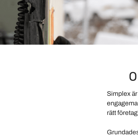
O
Simplex är
engagemang
rätt företa
Grundade