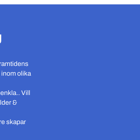
g
framtidens
 inom olika
enkla.. Vill
lder &
are skapar