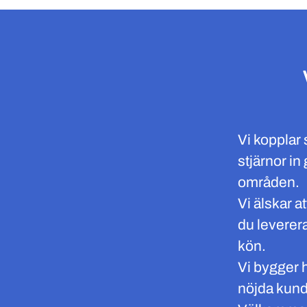
Vi kopplar
stjärnor i
områden.
Vi älskar a
du leverer
kön.
Vi bygger h
nöjda kund