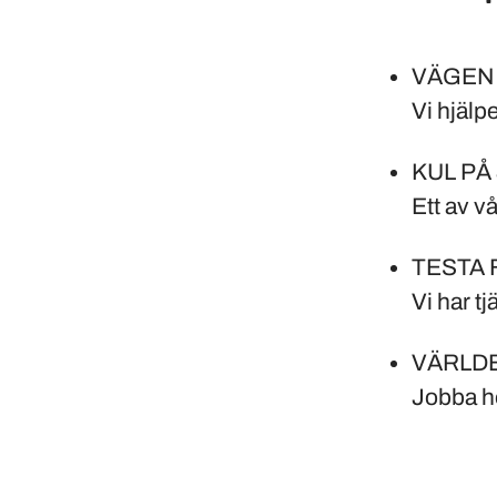
VÄGEN 
Vi hjälpe
KUL PÅ
Ett av v
TESTA 
Vi har t
VÄRLD
Jobba h