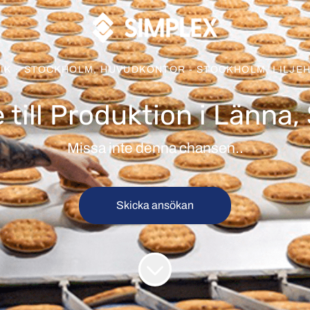
IK
·
STOCKHOLM, HUVUDKONTOR - STOCKHOLM, LILJE
e till Produktion i Länna
Missa inte denna chansen..
Skicka ansökan