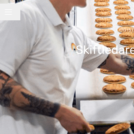
Dela sidan
KARRIÄRMENY
LOGIST
Skiftledar