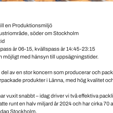
till en Produktionsmiljö
dustriområde, söder om Stockholm
tid
gpass är 06-15, kvällspass är 14:45-23:15
om möjligt med hänsyn till uppsägningstider.
n del av en stor koncern som producerar och packa
packade produkter i Länna, med hög kvalitet o
r vuxit snabbt – idag driver vi två effektiva packlin
te runt en halv miljard år 2024 och har cirka 70 a
sdaq Stockholm.