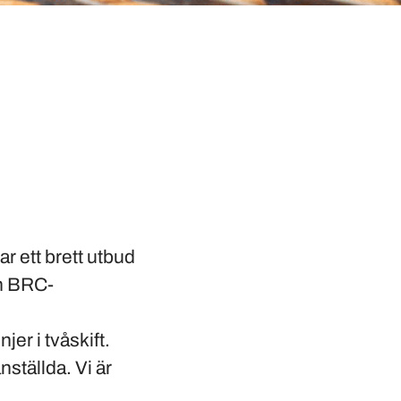
r ett brett utbud
ch BRC-
jer i tvåskift.
nställda. Vi är