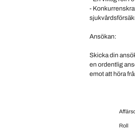
- Konkurrenskraf
sjukvårdsförsäk
Ansökan:
Skicka din ansök
en ordentlig ansö
emot att höra frå
Affär
Roll