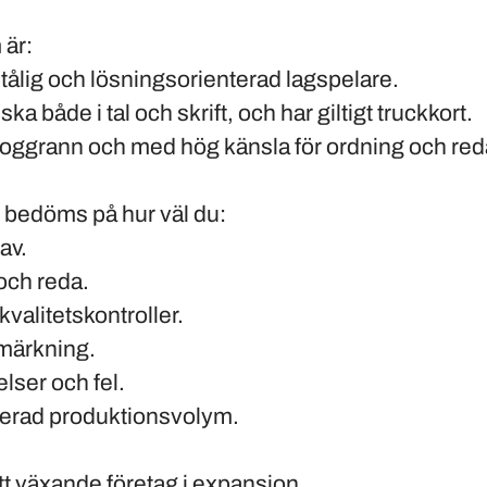
 är:
stålig och lösningsorienterad lagspelare.
ka både i tal och skrift, och har giltigt truckkort.
 noggrann och med hög känsla för ordning och red
s bedöms på hur väl du:
av.
 och reda.
valitetskontroller.
 märkning.
lser och fel.
erad produktionsvolym.
i ett växande företag i expansion.