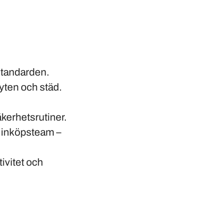
sstandarden.
byten och städ.
säkerhetsrutiner.
, inköpsteam –
tivitet och