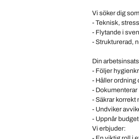
Vi söker dig som
- Teknisk, stres
- Flytande i svens
- Strukturerad,
Din arbetsinsat
- Följer hygienkr
- Håller ordning
- Dokumenterar k
- Säkrar korrekt
- Undviker avvike
- Uppnår budget
Vi erbjuder:
- En viktig roll 