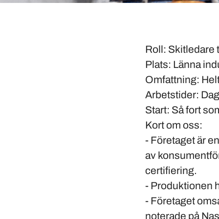
Roll
: Skitledare 
Plats
: Länna in
Omfattning
: Hel
Arbetstider
: Da
Start
: Så fort s
Kort om oss:
- Företaget är e
av konsumentför
certifiering.
- Produktionen ha
- Företaget omsat
noterade på Na