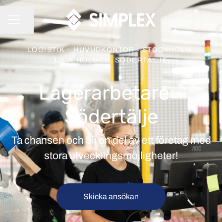
Dela sidan
KARRIÄRMENY
LOGISTIK
·
HUVUDKONTOR - STOCKHOLM,
LILJEHOLMEN, SÖDERTÄLJE
Lagerarbetare -
Södertälje
Ta chansen och bli en del av ett företag med
stora utvecklingsmöjligheter!
Skicka ansökan