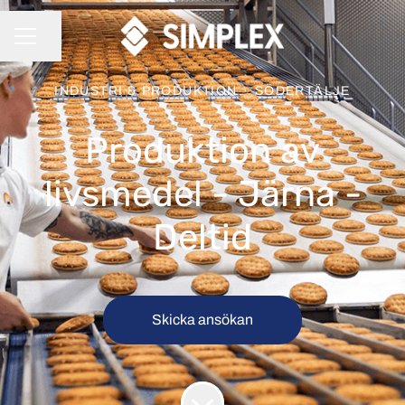
Dela sidan
KARRIÄRMENY
INDUSTRI & PRODUKTION
·
SÖDERTÄLJE
Produktion av
livsmedel - Järna -
Deltid
Skicka ansökan