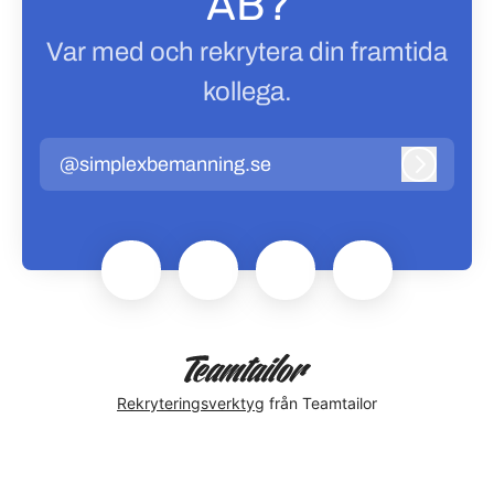
AB?
Var med och rekrytera din framtida
kollega.
@simplexbemanning.se
Logga in
Rekryteringsverktyg
från Teamtailor