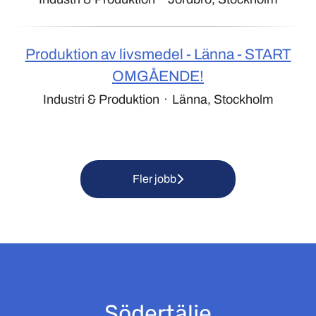
Produktion av livsmedel - Länna - START
OMGÅENDE!
Industri & Produktion
·
Länna, Stockholm
Fler jobb
Södertälje