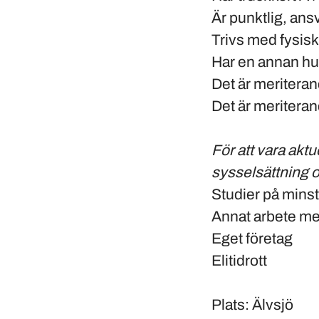
Är punktlig, ans
Trivs med fysiskt
Har en annan hu
Det är meritera
Det är meriteran
För att vara akt
sysselsättning 
Studier på minst
Annat arbete me
Eget företag
Elitidrott
Plats
: Älvsjö