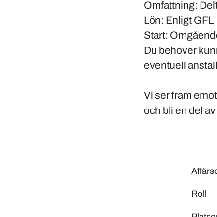
Omfattning
: Del
Lön
: Enligt GFL
Start
: Omgåend
Du behöver kunn
eventuell anstäl
Vi ser fram emot 
och bli en del a
Affär
Roll
Platse