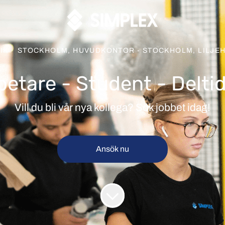
IK
·
STOCKHOLM, HUVUDKONTOR - STOCKHOLM, LILJE
etare - Student - Deltid
Vill du bli vår nya kollega? Sök jobbet idag!
Ansök nu