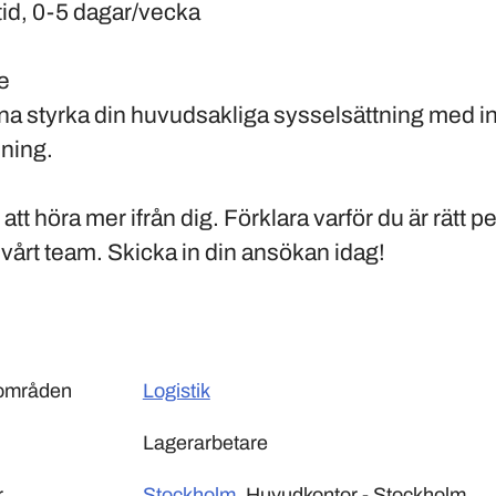
tid, 0-5 dagar/vecka
e
a styrka din huvudsakliga sysselsättning med in
lning.
att höra mer ifrån dig. Förklara varför du är rätt p
v vårt team. Skicka in din ansökan idag!
sområden
Logistik
Lagerarbetare
r
Stockholm
, Huvudkontor - Stockholm,