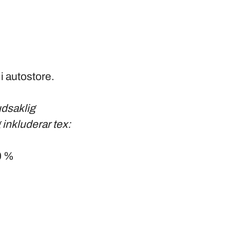
i autostore.
udsaklig
inkluderar tex:
0 %