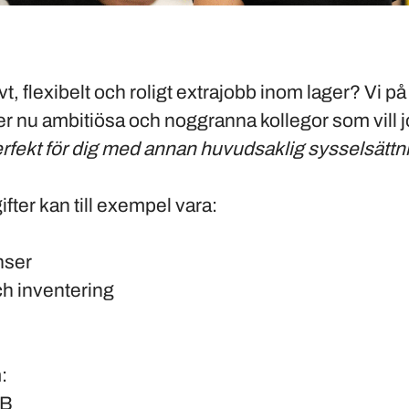
tivt, flexibelt och roligt extrajobb inom lager? Vi 
 nu ambitiösa och noggranna kollegor som vill j
rfekt för dig med annan huvudsaklig sysselsättn
fter kan till exempel vara:
nser
ch inventering
:
+B