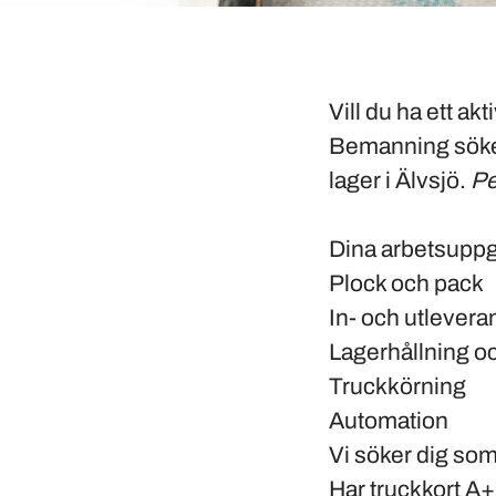
Vill du ha ett ak
Bemanning söker
lager i Älvsjö.
Pe
Dina arbetsuppgi
Plock och pack
In- och utlevera
Lagerhållning o
Truckkörning
Automation
Vi söker dig som
Har truckkort A