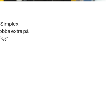
på Simplex
obba extra på
ing!