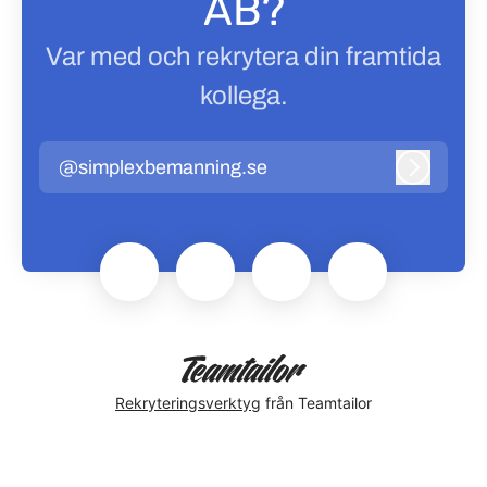
AB?
Var med och rekrytera din framtida
kollega.
@simplexbemanning.se
Logga in
Rekryteringsverktyg
från Teamtailor