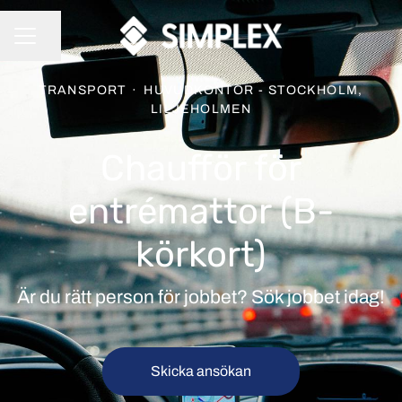
Dela sidan
KARRIÄRMENY
TRANSPORT
·
HUVUDKONTOR - STOCKHOLM,
LILJEHOLMEN
Chaufför för
entrémattor (B-
körkort)
Är du rätt person för jobbet? Sök jobbet idag!
Skicka ansökan