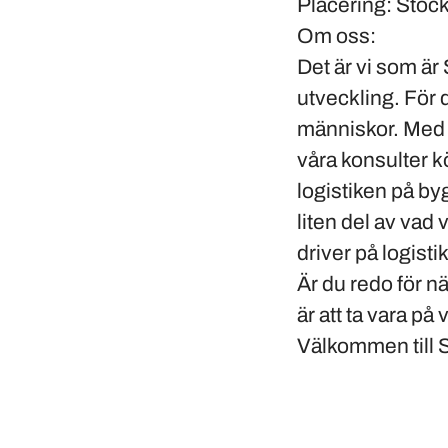
Placering:
Stoc
Om oss:
Det är vi som är
utveckling. För d
människor. Med rä
våra konsulter k
logistiken på by
liten del av vad
driver på logisti
Är du redo för nä
är att ta vara p
Välkommen till 