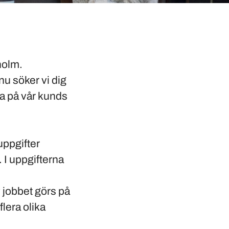
holm.
nu söker vi dig
ba på vår kunds
uppgifter
 I uppgifterna
v jobbet görs på
lera olika