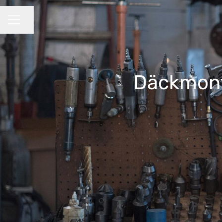
Dela sidan
KARRIÄRMENY
Däckmont