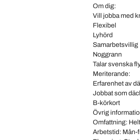
Om dig:
Vill jobba med k
Flexibel
Lyhörd
Samarbetsvillig
Noggrann
Talar svenska fl
Meriterande:
Erfarenhet av dä
Jobbat som däc
B-körkort
Övrig informatio
Omfattning:
Helt
Arbetstid:
Mån-fr