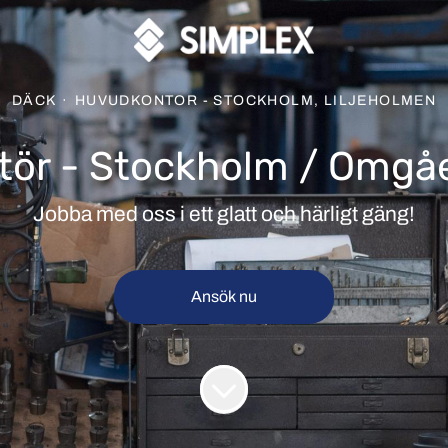
DÄCK
·
HUVUDKONTOR - STOCKHOLM, LILJEHOLMEN
ör - Stockholm / Omgåe
Jobba med oss i ett glatt och härligt gäng!
Ansök nu