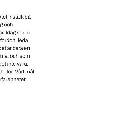
t inställt på
ag och
r. Idag ser ni
 fordon, leda
det är bara en
framåt och som
et inte vara.
gheter. Vårt mål
erfarenheter.