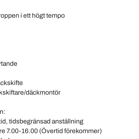
roppen i ett högt tempo
ytande
ckskifte
kskiftare/däckmontör
n:
id, tidsbegränsad anställning
e 7.00-16.00 (Övertid förekommer)