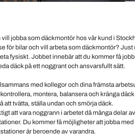
m vill jobba som däckmontör hos vår kund i Stock
se för bilar och vill arbeta som
däckmontör
? Just 
beta
fysiskt
. Jobbet innebär att du kommer få job
eda däck på ett
noggrant
och
ansvarsfullt
sätt.
tillsammans med kollegor och dina främsta arbets
kontrollera, montera, balansera och kränga däck.
å att tvätta, ställa undan och smörja däck.
iktigt att vara noggrann i arbetet då många delar a
stationer. Du kommer få möjligheter att jobba med f
stationer är beroende av varandra.