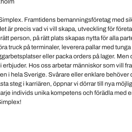
kholm
 Simplex. Framtidens bemanningsföretag med sikte
et är precis vad vi vill skapa, utveckling för föret
tt person, på rätt plats skapas nytta för alla parte
öra truck på terminaler, leverera pallar med tunga
ggarbetsplatser eller packa orders på lager. Men 
 vi erbjuder. Hos oss arbetar människor som vill 
ken i hela Sverige. Svårare eller enklare behöver d
sta steg i karriären, öppnar vi dörrar till nya möjli
å varje individs unika kompetens och förädla med 
Simplex!