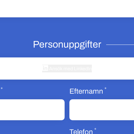
Personuppgifter
Ansök med LinkedIn
*
*
Obligatoriskt
Obligator
Efternamn
*
bligatoriskt
Obligatorisk
Telefon