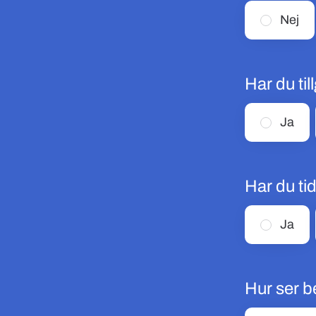
Nej
Har du til
Ja
Har du ti
Ja
Hur ser b