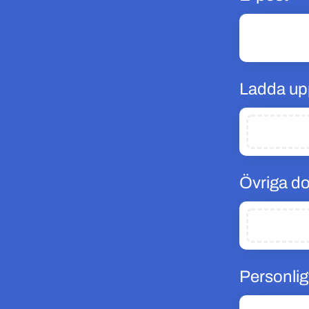
Ladda up
Övriga d
Personlig