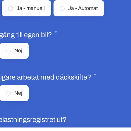
Ja - manuell
Ja - Automat
*
Obligatoriskt
lgång till egen bil?
Nej
*
Obligatoris
digare arbetat med däckskifte?
Nej
elastningsregistret ut?