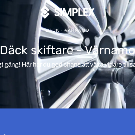
DÄCK
·
VÄRNAMO
Däck skiftare - Värnam
igt gäng! Här har du god chans att växa vidare t