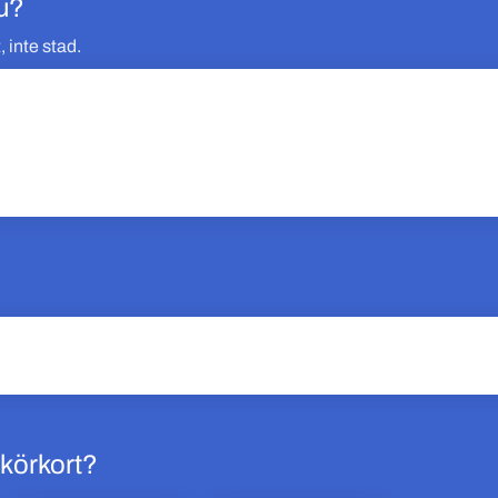
u?
, inte stad.
körkort?