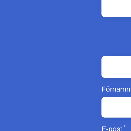
Förnamn
*
O
E-post