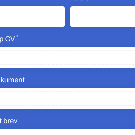
*
Obligatoriskt
p CV
okument
t brev