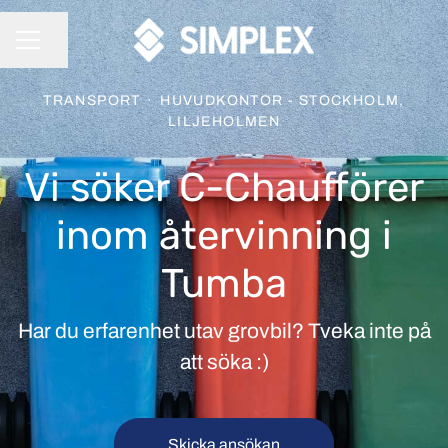
Dela sidan
KARRIÄRMENY
TRANSPORT
·
HUVUDKONTOR - STOCKHOLM,
LILJEHOLMEN
Vi söker C-Chaufförer
inom återvinning i
Tumba
Har du erfarenhet utav grovbil? Tveka inte på
att söka :)
Skicka ansökan