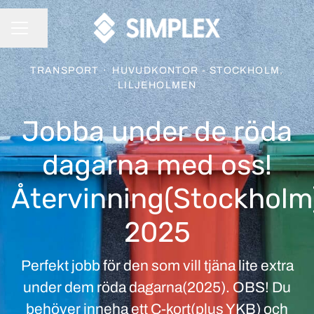
Dela sidan
KARRIÄRMENY
TRANSPORT
·
HUVUDKONTOR - STOCKHOLM,
LILJEHOLMEN
Jobba under de röda
dagarna med oss!
Återvinning(Stockholm
2025
Perfekt jobb för den som vill tjäna lite extra
under dem röda dagarna(2025). OBS! Du
behöver inneha ett C-kort(plus YKB) och