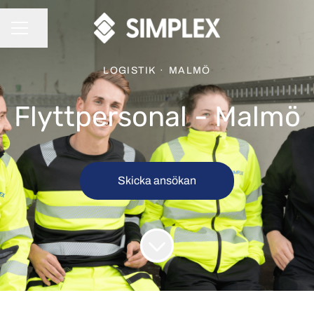
Dela sidan
KARRIÄRMENY
LOGISTIK
·
MALMÖ
Flyttpersonal - Malmö
Skicka ansökan