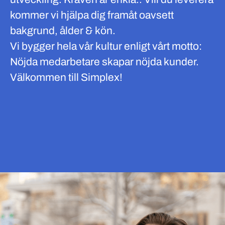
kommer vi hjälpa dig framåt oavsett
bakgrund, ålder & kön.
Vi bygger hela vår kultur enligt vårt motto:
Nöjda medarbetare skapar nöjda kunder.
Välkommen till Simplex!