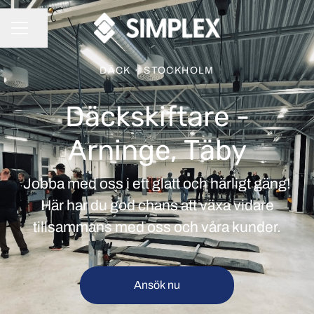
Dela sidan
KARRIÄRMENY
DÄCK
·
STOCKHOLM
Däckskiftare -
Arninge, Täby
Jobba med oss i ett glatt och härligt gäng!
Här har du god chans att växa vidare
tillsammans med oss och våra kunder.
Ansök nu