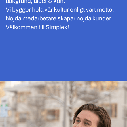
bakgrund, ålder & kön.
Vi bygger hela vår kultur enligt vårt motto:
Nöjda medarbetare skapar nöjda kunder.
Välkommen till Simplex!