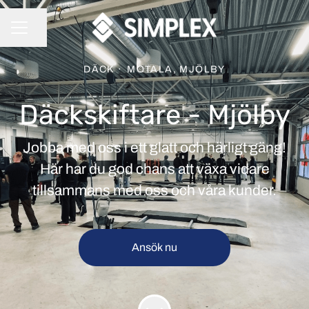
Dela sidan
KARRIÄRMENY
DÄCK
·
MOTALA, MJÖLBY
Däckskiftare - Mjölby
Jobba med oss i ett glatt och härligt gäng!
Här har du god chans att växa vidare
tillsammans med oss och våra kunder.
Ansök nu