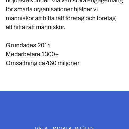
nöjdaste kunder. Via vårt stora engagemang
för smarta organisationer hjälper vi
människor att hitta rätt företag och företag
att hitta rätt människor.
Grundades
2014
Medarbetare
1300+
Omsättning
ca 460 miljoner
DÄCK
·
MOTALA, MJÖLBY