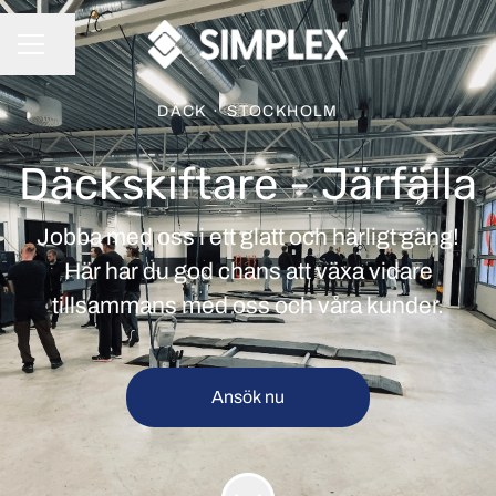
Dela sidan
KARRIÄRMENY
DÄCK
·
STOCKHOLM
Däckskiftare - Järfälla
Jobba med oss i ett glatt och härligt gäng!
Här har du god chans att växa vidare
tillsammans med oss och våra kunder.
Ansök nu