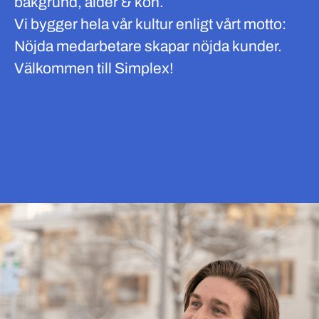
bakgrund, ålder & kön.
Vi bygger hela vår kultur enligt vårt motto:
Nöjda medarbetare skapar nöjda kunder.
Välkommen till Simplex!