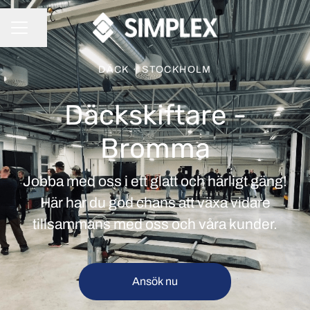
Dela sidan
KARRIÄRMENY
DÄCK
·
STOCKHOLM
Däckskiftare -
Bromma
Jobba med oss i ett glatt och härligt gäng!
Här har du god chans att växa vidare
tillsammans med oss och våra kunder.
Ansök nu