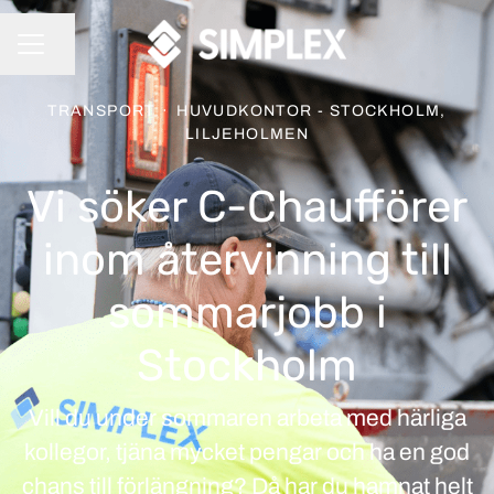
Dela sidan
KARRIÄRMENY
TRANSPORT
·
HUVUDKONTOR - STOCKHOLM,
LILJEHOLMEN
Vi söker C-Chaufförer
inom återvinning till
sommarjobb i
Stockholm
Vill du under sommaren arbeta med härliga
kollegor, tjäna mycket pengar och ha en god
chans till förlängning? Då har du hamnat helt