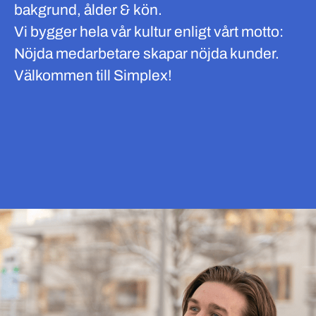
bakgrund, ålder & kön.
Vi bygger hela vår kultur enligt vårt motto:
Nöjda medarbetare skapar nöjda kunder.
Välkommen till Simplex!