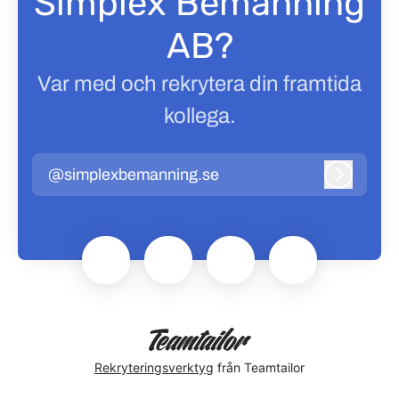
Simplex Bemanning
AB?
Var med och rekrytera din framtida
kollega.
@simplexbemanning.se
Logga in
Rekryteringsverktyg
från Teamtailor