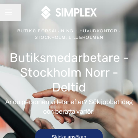
Dela sidan
KARRIÄRMENY
BUTIK & FÖRSÄLJNING
·
HUVUDKONTOR -
STOCKHOLM, LILJEHOLMEN
Butiksmedarbetare -
Stockholm Norr -
Deltid
Är du personen vi letar efter? Sök jobbet idag
och berätta varför!
Skicka ansökan