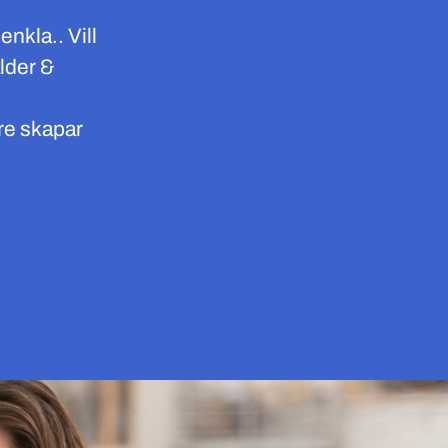
enkla.. Vill
lder &
are skapar