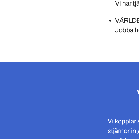
Vi har t
VÄRLD
Jobba h
Vi kopplar
stjärnor i