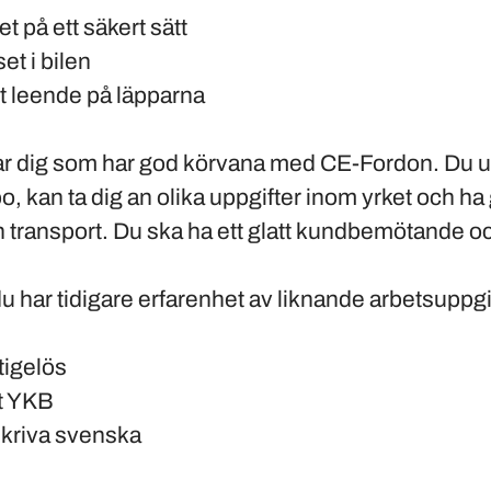
t på ett säkert sätt
et i bilen
t leende på läpparna
ar dig som har god körvana med CE-Fordon. Du up
, kan ta dig an olika uppgifter inom yrket och h
h transport. Du ska ha ett glatt kundbemötande o
du har tidigare erfarenhet av liknande arbetsuppgi
tigelös
t YKB
skriva svenska