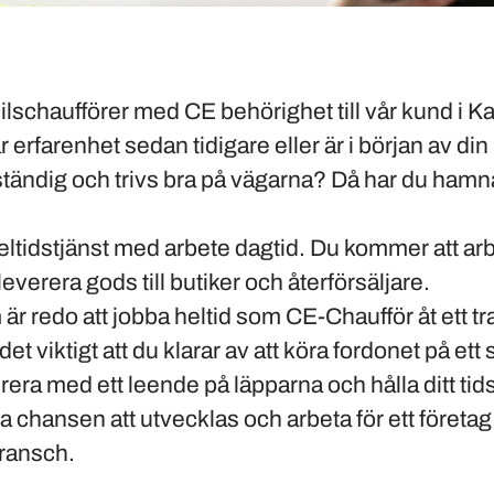
ilschaufförer med CE behörighet till vår kund i Kal
erfarenhet sedan tidigare eller är i början av din k
tändig och trivs bra på vägarna? Då har du hamnat
eltidstjänst med arbete dagtid. Du kommer att a
leverera gods till butiker och återförsäljare.
 är redo att jobba heltid som CE-Chaufför åt ett t
et viktigt att du klarar av att köra fordonet på ett
erera med ett leende på läpparna och hålla ditt t
 chansen att utvecklas och arbeta för ett företag
bransch.
: