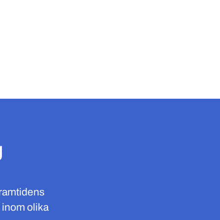
g
framtidens
 inom olika