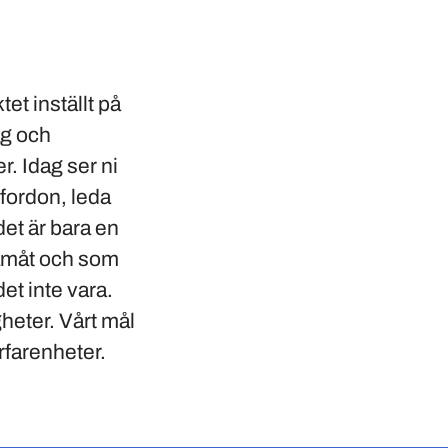
t inställt på
ag och
r. Idag ser ni
 fordon, leda
det är bara en
framåt och som
et inte vara.
gheter. Vårt mål
rfarenheter.