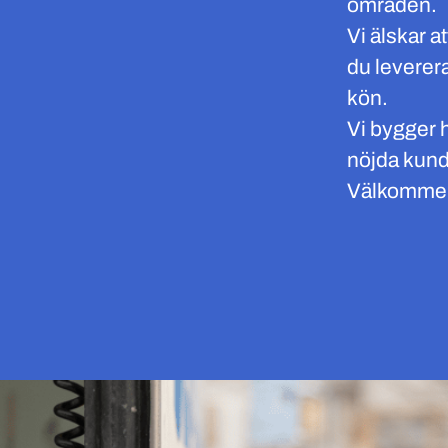
områden.
Vi älskar a
du leverer
kön.
Vi bygger h
nöjda kund
Välkommen 