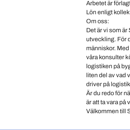
Arbetet är förlag
Lön enligt kollek
Om oss:
Det är vi som är
utveckling. För d
människor. Med rä
våra konsulter k
logistiken på by
liten del av vad
driver på logisti
Är du redo för nä
är att ta vara p
Välkommen till 