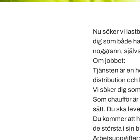
Nu söker vi lastb
dig som både har 
noggrann, självs
Om jobbet:
Tjänsten är en h
distribution och 
Vi söker dig som
Som chaufför är d
sätt. Du ska lev
Du kommer att ha
de största i sin 
Arbetsuppgifter