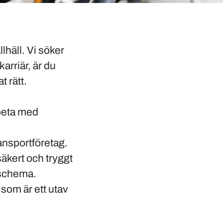
lhäll. Vi söker
arriär, är du
 rätt.
rbeta med
ransportföretag.
 säkert och tryggt
idschema.
 som är ett utav