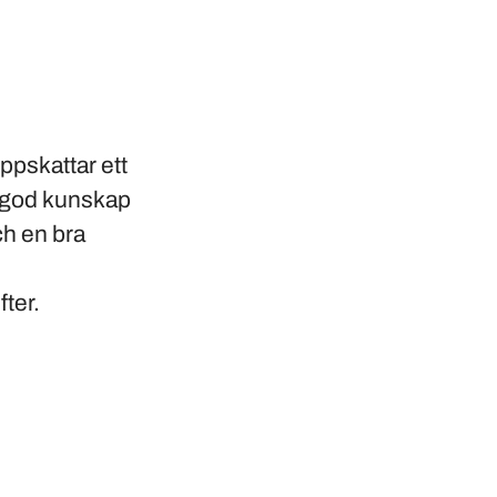
pskattar ett
a god kunskap
ch en bra
fter.