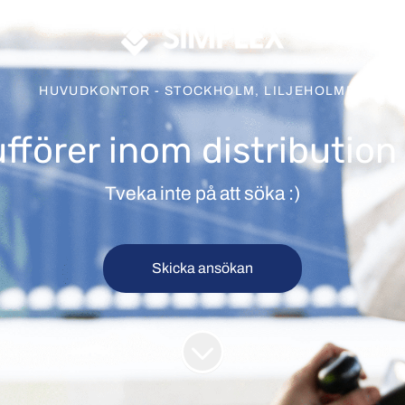
HUVUDKONTOR - STOCKHOLM, LILJEHOLMEN
förer inom distribution i 
Tveka inte på att söka :)
Skicka ansökan