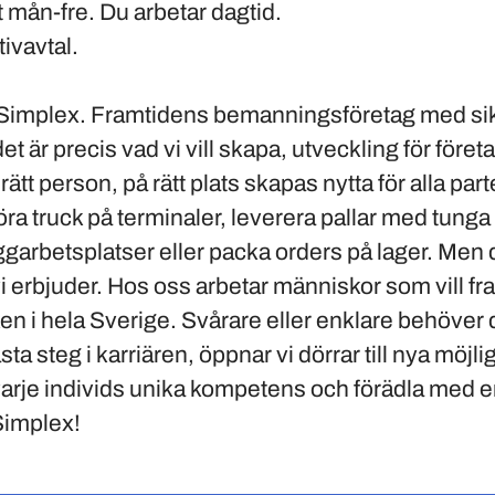
t mån-fre. Du arbetar dagtid.
tivavtal.
 Simplex. Framtidens bemanningsföretag med sikte
et är precis vad vi vill skapa, utveckling för föret
tt person, på rätt plats skapas nytta för alla parte
öra truck på terminaler, leverera pallar med tunga
ggarbetsplatser eller packa orders på lager. Men 
 vi erbjuder. Hos oss arbetar människor som vill 
ken i hela Sverige. Svårare eller enklare behöver d
sta steg i karriären, öppnar vi dörrar till nya möjli
å varje individs unika kompetens och förädla med e
Simplex!