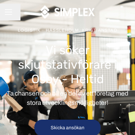
Dela sidan
KARRIÄRMENY
LOGISTIK
·
HÄSSLEHOLM, KRISTIANSTAD
Vi söker
skjutstativförare i
Osby - Heltid
Ta chansen och bli en del av ett företag med
stora utvecklingsmöjligheter!
Skicka ansökan