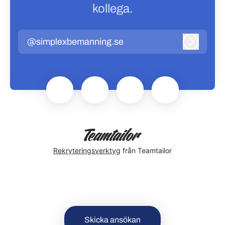
kollega.
@simplexbemanning.se
Logga in
Rekryteringsverktyg
från Teamtailor
Skicka ansökan