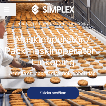
Dela sidan
KARRIÄRMENY
INDUSTRI & PRODUKTION
·
LINKÖPING
Maskinoperatör /
Packmaskinoperatör -
Linköping
Är detta ett jobb för dig? Sök jobbet idag.
Skicka ansökan