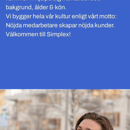
bakgrund, ålder & kön.
Vi bygger hela vår kultur enligt vårt motto:
Nöjda medarbetare skapar nöjda kunder.
Välkommen till Simplex!