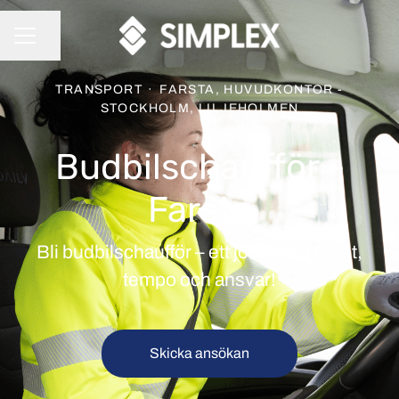
Dela sidan
KARRIÄRMENY
TRANSPORT
·
FARSTA, HUVUDKONTOR -
STOCKHOLM, LILJEHOLMEN
Budbilschaufför -
Farsta
Bli budbilschaufför – ett jobb med frihet,
tempo och ansvar!
Skicka ansökan