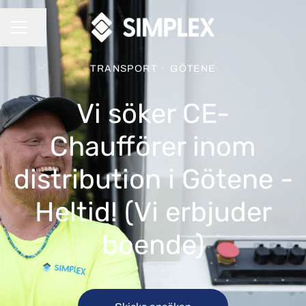
Dela sidan
KARRIÄRMENY
TRANSPORT
·
GÖTENE
Vi söker CE-
Chaufförer inom
distribution i Götene -
Heltid! (Vi erbjuder
boende)