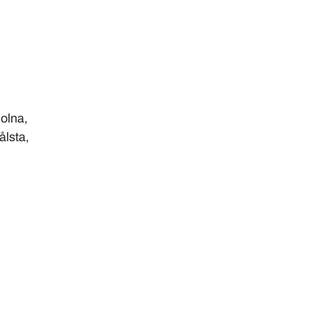
olna,
lsta,