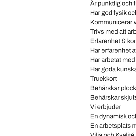
Är punktlig och f
Har god fysik och
Kommunicerar vä
Trivs med att arb
Erfarenhet & k
Har erfarenhet 
Har arbetat med 
Har goda kunska
Truckkort
Behärskar plockt
Behärskar skjutst
Vi erbjuder
En dynamisk och
En arbetsplats 
Vilja och Kvalité