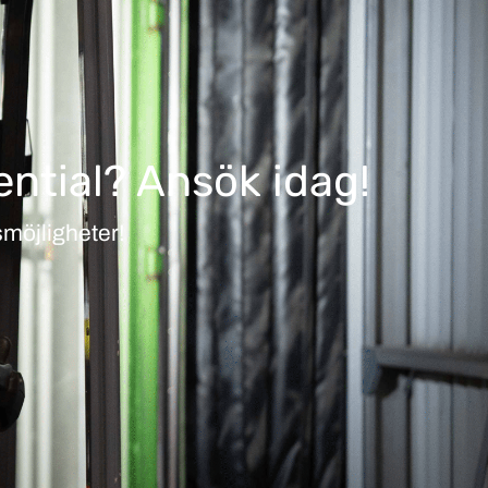
ential? Ansök idag!
smöjligheter!