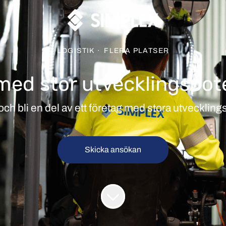
LOGISTIK
·
FLERA PLATSER
med stor utvecklingspot
ch bli en del av ett företag med stora utveckling
Skicka ansökan