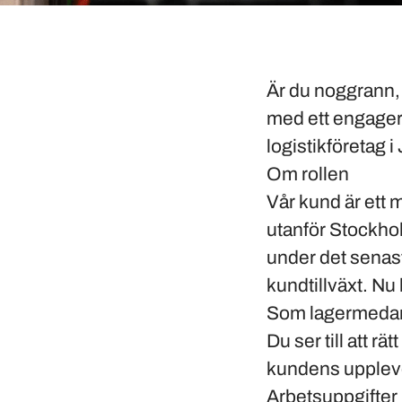
Är du noggrann, 
med ett engagera
logistikföretag i 
Om rollen
Vår kund är ett 
utanför Stockhol
under det senaste
kundtillväxt. Nu
Som lagermedarb
Du ser till att rä
kundens uppleve
Arbetsuppgifter