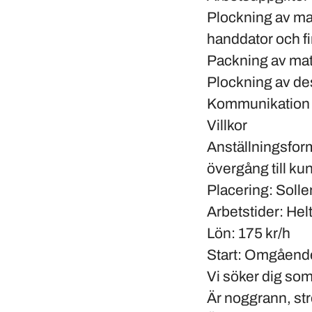
Plockning av mat
handdator och f
Packning av mate
Plockning av des
Kommunikation m
Villkor
Anställningsfor
övergång till ku
Placering
: Soll
Arbetstider
: He
Lön
: 175 kr/h
Start
: Omgåend
Vi söker dig so
Är noggrann, stre