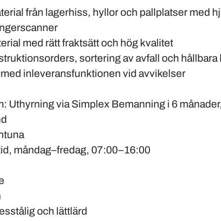
erial från lagerhiss, hyllor och pallplatser med hj
ingerscanner
rial med rätt fraktsätt och hög kvalitet
truktionsorders, sortering av avfall och hållbara
ed inleveransfunktionen vid avvikelser
m
: Uthyrning via Simplex Bemanning i 6 månader,
nd
entuna
ltid, måndag–fredag, 07:00–16:00
e
m
sstålig och lättlärd