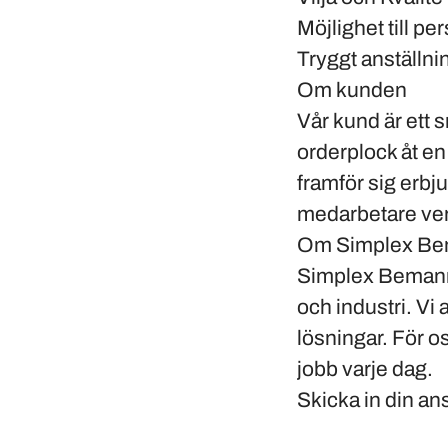
Möjlighet till pe
Tryggt anställni
Om kunden
Vår kund är ett 
orderplock åt en
framför sig erb
medarbetare verk
Om Simplex Be
Simplex Bemannin
och industri. Vi
lösningar. För os
jobb varje dag.
Skicka in din an