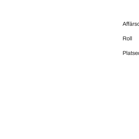
Affär
Roll
Platse