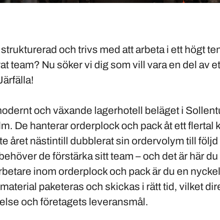
strukturerad och trivs med att arbeta i ett högt 
t team? Nu söker vi dig som vill vara en del av 
Järfälla!
modernt och växande lagerhotell beläget i Sollent
m. De hanterar orderplock och pack åt ett flertal
 året nästintill dubblerat sin ordervolym till följd
 behöver de förstärka sitt team – och det är här d
etare inom orderplock och pack är du en nyckelp
tt material paketeras och skickas i rätt tid, vilket d
lse och företagets leveransmål.