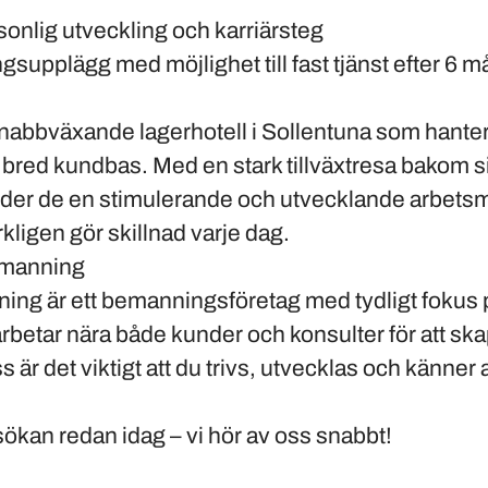
rsonlig utveckling och karriärsteg
ngsupplägg med möjlighet till fast tjänst efter 6 
snabbväxande lagerhotell i Sollentuna som hantera
 bred kundbas. Med en stark tillväxtresa bakom 
juder de en stimulerande och utvecklande arbetsm
ligen gör skillnad varje dag.
manning
g är ett bemanningsföretag med tydligt fokus på
 arbetar nära både kunder och konsulter för att sk
s är det viktigt att du trivs, utvecklas och känner a
sökan redan idag – vi hör av oss snabbt!