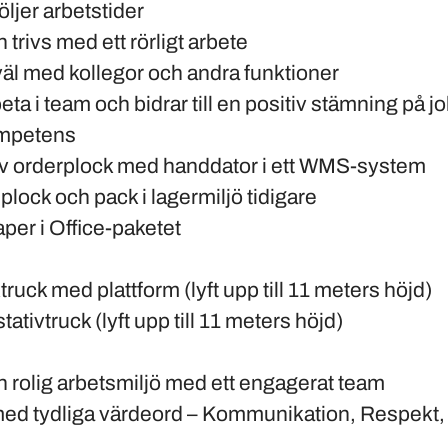
öljer arbetstider
 trivs med ett rörligt arbete
l med kollegor och andra funktioner
eta i team och bidrar till en positiv stämning på j
ompetens
av orderplock med handdator i ett WMS-system
plock och pack i lagermiljö tidigare
per i Office-paketet
ruck med plattform (lyft upp till 11 meters höjd)
ativtruck (lyft upp till 11 meters höjd)
 rolig arbetsmiljö med ett engagerat team
med tydliga värdeord – Kommunikation, Respekt, 