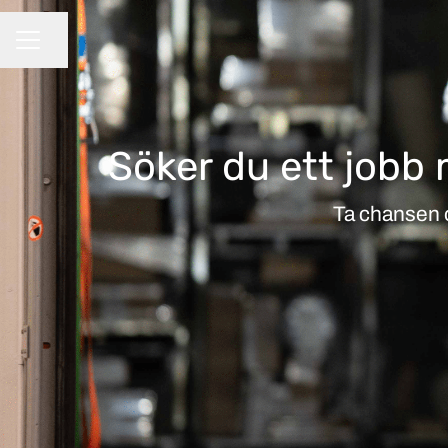
Dela sidan
KARRIÄRMENY
Söker du ett jobb 
Ta chansen o