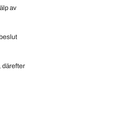
älp av
 beslut
 därefter