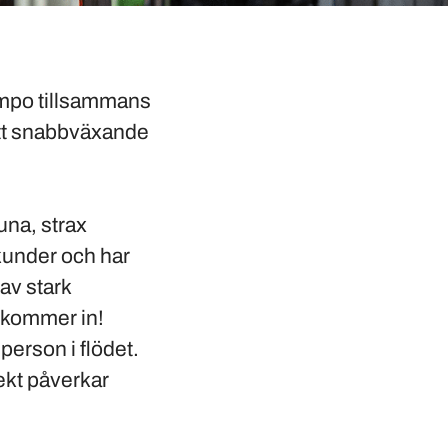
tempo tillsammans
ett snabbväxande
una, strax
 kunder och har
 av stark
u kommer in!
erson i flödet.
irekt påverkar