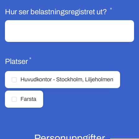
*
Obligato
Hur ser belastningsregistret ut?
*
Obligatoriskt
Platser
Huvudkontor - Stockholm, Liljeholmen
Farsta
Personuppgifter