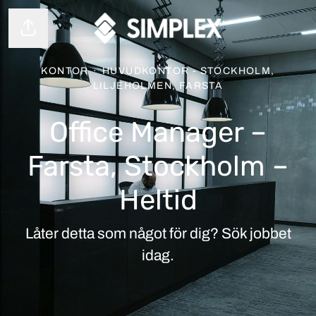
Dela sidan
KONTOR
·
HUVUDKONTOR - STOCKHOLM,
LILJEHOLMEN, FARSTA
Office Manager –
Farsta, Stockholm –
Heltid
Låter detta som något för dig? Sök jobbet
idag.