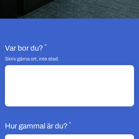
*
Obligatoriskt
Var bor du?
Skriv gärna ort, inte stad.
*
Obligatoriskt
Hur gammal är du?