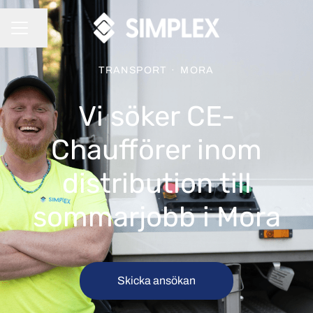
Dela sidan
KARRIÄRMENY
TRANSPORT
·
MORA
Vi söker CE-
Chaufförer inom
distribution till
sommarjobb i Mora
Skicka ansökan