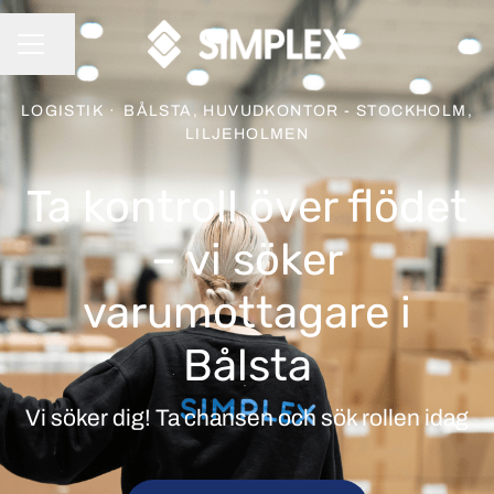
Dela sidan
KARRIÄRMENY
LOGISTIK
·
BÅLSTA, HUVUDKONTOR - STOCKHOLM,
LILJEHOLMEN
Ta kontroll över flödet
– vi söker
varumottagare i
Bålsta
Vi söker dig! Ta chansen och sök rollen idag