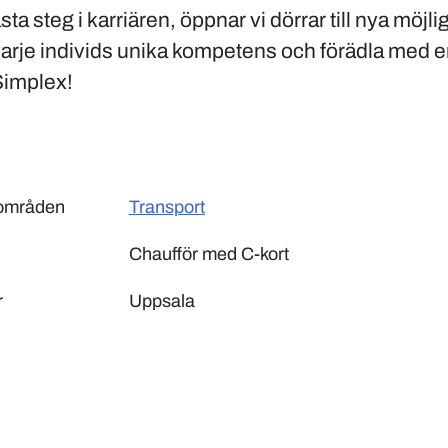
sta steg i karriären, öppnar vi dörrar till nya möjli
å varje individs unika kompetens och förädla med 
Simplex!
sområden
Transport
Chaufför med C-kort
r
Uppsala