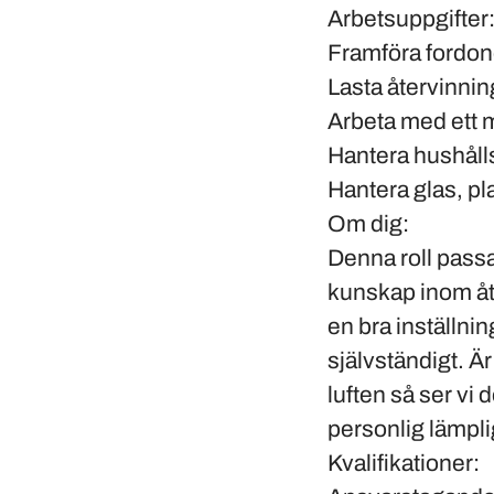
Arbetsuppgifter
Framföra fordone
Lasta återvinnin
Arbeta med ett 
Hantera hushåll
Hantera glas, pl
Om dig:
Denna roll pass
kunskap inom åt
en bra inställn
självständigt. Är
luften så ser vi
personlig lämpli
Kvalifikationer: