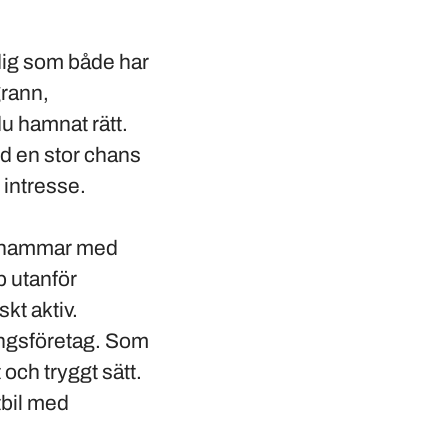
 dig som både har
grann,
du hamnat rätt.
d en stor chans
v intresse.
hammar
med
 utanför
skt aktiv.
ningsföretag. Som
t och tryggt sätt.
tbil med