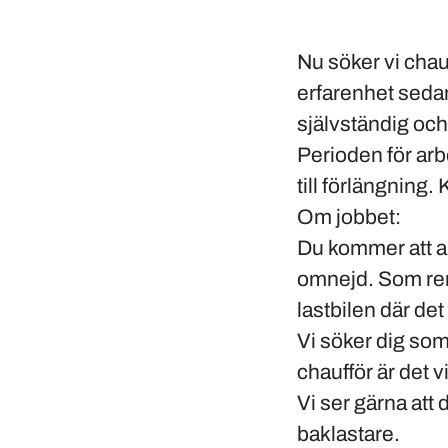
Nu söker vi cha
erfarenhet sedan 
självständig och
Perioden för ar
till förlängning
Om jobbet:
Du kommer att ar
omnejd. Som ren
lastbilen där det 
Vi söker dig som
chaufför är det vi
Vi ser gärna att
baklastare.