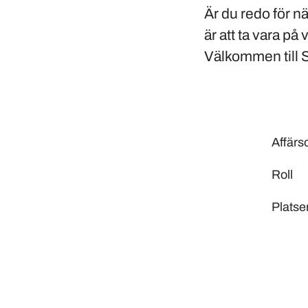
Är du redo för nä
är att ta vara p
Välkommen till 
Affär
Roll
Platse