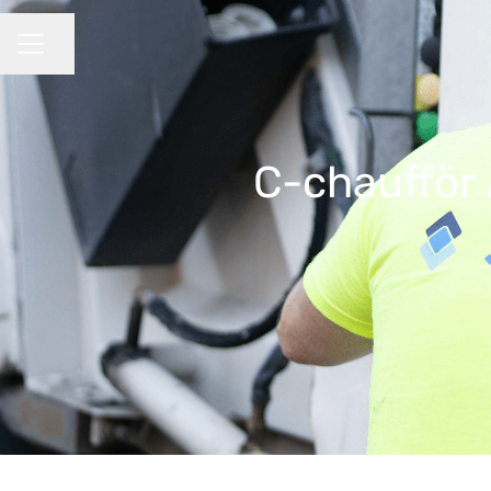
Dela sidan
KARRIÄRMENY
C-chaufför