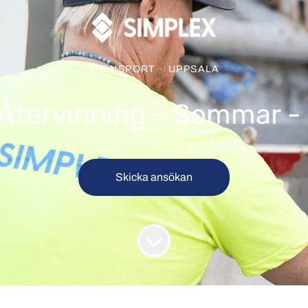
TRANSPORT
·
UPPSALA
 Återvinning - Sommar 
Skicka ansökan