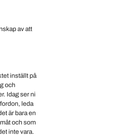
nskap av att
t inställt på
ag och
r. Idag ser ni
 fordon, leda
det är bara en
framåt och som
et inte vara.