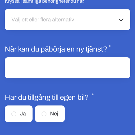
Kryssa i samtliga behörigheter du har.
Välj ett eller flera alternativ
Välj ett eller flera alternativ
*
Obligat
När kan du påbörja en ny tjänst?
*
Obligatoriskt
Har du tillgång till egen bil?
Ja
Nej