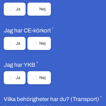
Ja
Nej
*
Obligatoriskt
Jag har CE-körkort
Ja
Nej
*
Obligatoriskt
Jag har YKB
Ja
Nej
*
O
Vilka behörigheter har du? (Transport)