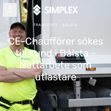
Dela sidan
TRANSPORT
·
BÅLSTA
CE-Chaufförer sökes
till kund i Bålsta -
Nattarbete som
utlastare