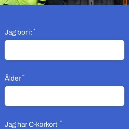
*
Obligatoriskt
Jag bor i:
*
Obligatoriskt
Ålder
*
Obligatoriskt
Jag har C-körkort