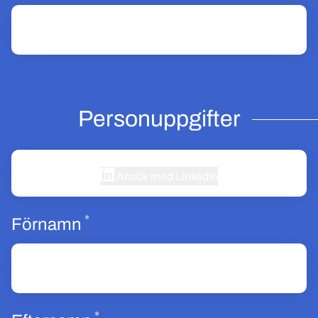
Personuppgifter
Ansök med LinkedIn
*
Obligatoriskt
Förnamn
*