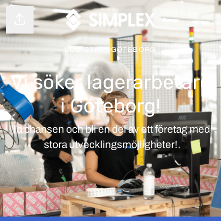
Dela sidan
LOGISTIK
·
GÖTEBORG
Vi söker lagerarbetare
i Göteborg!
Ta chansen och bli en del av ett företag med
stora utvecklingsmöjligheter!